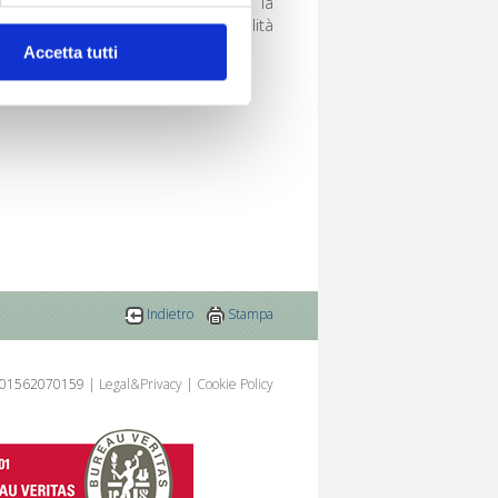
AZIONI (Rischio prodotti) e con la
CA ASSICURAZIONI (Responsabilità
l media e per analizzare il
Accetta tutti
ostri partner che si occupano
azioni che hai fornito loro o
Indietro
Stampa
Iva 01562070159 |
Legal&Privacy
|
Cookie Policy