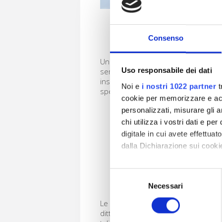
Consenso
CONSULENZA
Uno staff tecnico esperto ed affi
Uso responsabile dei dati
sempre al vostro servizio per sv
insieme progetti sulla misur
Noi e
i nostri 1022 partner
t
specifiche esigenze richieste.
cookie per memorizzare e acce
personalizzati, misurare gli an
chi utilizza i vostri dati e pe
digitale in cui avete effettua
dalla Dichiarazione sui cookie
Con il tuo consenso, vorrem
Selezione
INSTALLAZIONE
raccogliere informazioni
Necessari
del
Identificare il tuo dispos
consenso
Le operazioni di montaggio sono af
Approfondisci come vengono el
ditte specializzate del settore. La 
modificare o ritirare il tuo 